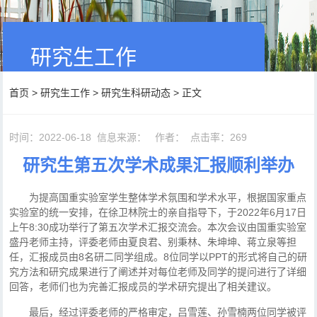
研究生工作
首页
>
研究生工作
>
研究生科研动态
> 正文
时间：2022-06-18
信息来源：
作者：
点击率：
269
研究生第五次学术成果汇报顺利举办
为提高国重实验室学生整体学术氛围和学术水平，根据国家重点
实验室的统一安排，在徐卫林院士的亲自指导下，于2022年6月17日
上午8:30成功举行了第五次学术汇报交流会。本次会议由国重实验室
盛丹老师主持，评委老师由夏良君、别秉林、朱坤坤、蒋立泉等担
任，汇报成员由8名研二同学组成。8位同学以PPT的形式将自己的研
究方法和研究成果进行了阐述并对每位老师及同学的提问进行了详细
回答，老师们也为完善汇报成员的学术研究提出了相关建议。
最后，经过评委老师的严格审定，吕雪莲、孙雪楠两位同学被评