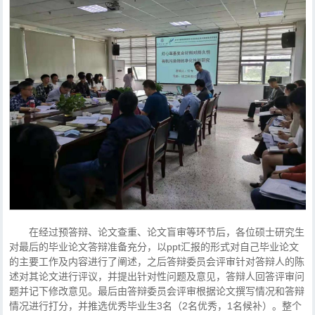
在经过预答辩、论文查重、论文盲审等环节后，各位硕士研究生
对最后的毕业论文答辩准备充分，以ppt汇报的形式对自己毕业论文
的主要工作及内容进行了阐述，之后答辩委员会评审针对答辩人的陈
述对其论文进行评议，并提出针对性问题及意见，答辩人回答评审问
题并记下修改意见。最后由答辩委员会评审根据论文撰写情况和答辩
情况进行打分，并推选优秀毕业生3名（2名优秀，1名候补）。整个