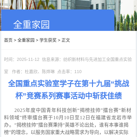
全重家园
首页
>
全重家园
>
学生获奖
> 正文
时间：2025-11-12
信息来源：纺织新材料与先进加工全国重点实验
室
作者：杜嘉欣、陈烨琳
点击率：
110
全国重点实验室学子在第十九届“挑战
杯”竞赛系列赛事活动中斩获佳绩
2025年度中国青年科技创新“揭榜挂帅”擂台赛“新材
料领域”终审擂台赛于10月10日至12日在福建省龙岩市举
办。
“揭榜挂帅”擂台赛秉持“英雄不论出处，谁有本事谁揭
榜”的理念，以服务国家重大战略需求为导向，以解决实际