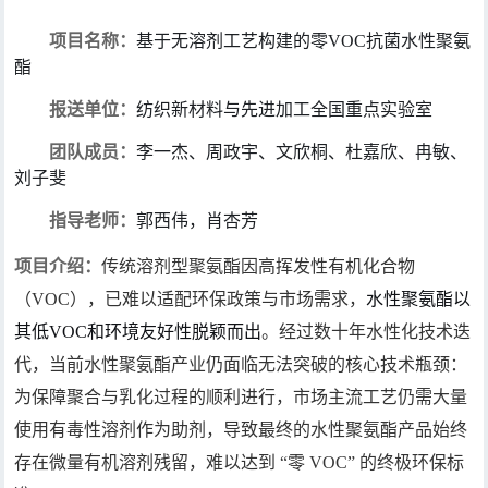
项目名称
：
基于无溶剂工艺构建的零VOC抗菌水性聚氨
酯
报送单位
：
纺织新材料与先进加工全国重点实验室
团队成员
：
李一杰、周政宇、文欣桐、杜嘉欣、冉敏、
刘子斐
指导老师
：
郭西伟，肖杏芳
项目介绍
：
传统溶剂型聚氨酯因高挥发性有机化合物
（VOC），已难以适配环保政策与市场需求，
水性聚氨酯以
其低VOC和环境友好性脱颖而出
。经过数十年水性化技术迭
代，当前水性聚氨酯产业仍面临无法突破的核心技术瓶颈：
为
保障聚合与乳化过程的顺利进行，市场主流工艺仍需大量
使用有毒性溶剂作为助剂，导致最终的水性聚氨酯产品始终
存在微量有机溶剂残留，难以达到
“零 VOC” 的终极环保标