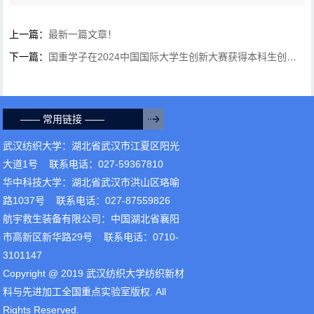
上一篇：
最新一篇文章！
下一篇：
国重学子在2024中国国际大学生创新大赛获得本科生创意组全国银奖
—— 常用链接 ——
武汉纺织大学：湖北省武汉市江夏区阳光
大道1号 联系电话：027-59367810
华中科技大学：湖北省武汉市洪山区珞喻
路1037号 联系电话：027-87559826
航宇救生装备有限公司：中国湖北省襄阳
市高新区新华路29号 联系电话：0710-
3101147
Copyright @ 2019 武汉纺织大学纺织新材
料与先进加工全国重点实验室版权. All
Rights Reserved.