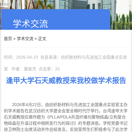
学术交流
首页
>
学术交流
> 正文
时间：2026-04-23
信息来源：纺织新材料与先进加工全国重点实验
室
作者：冀俊杰
点击率：
25
逢甲大学石天威教授来我校做学术报告
2026年4月22日，由纺织新材料与先进加工全国重点实验室主办
的学术报告在武汉纺织大学建全会堂全棉时代厅举行。台湾逢甲大学
石天威教授应邀作题为《PLLA/PDLA共混纤维均聚物结晶/立构复合
物结晶在升温过程中相转变行为的探讨》的专题讲座。学校党委书记
徐卫林院士出席活动并作总结发言，实验室师生们积极参与了此次学