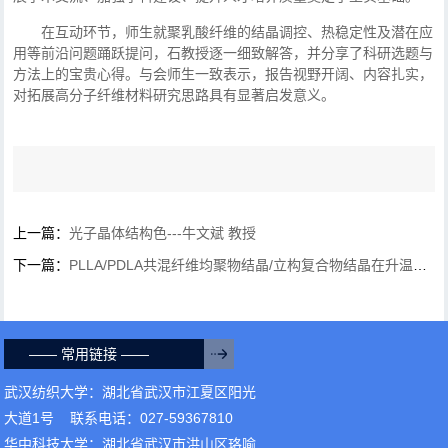
在互动环节，师生就聚乳酸纤维的结晶调控、热稳定性及潜在应
用等前沿问题踊跃提问，石教授逐一细致解答，并分享了科研选题与
方法上的宝贵心得。与会师生一致表示，报告视野开阔、内容扎实，
对拓展高分子纤维材料研究思路具有显著启发意义。
上一篇：
光子晶体结构色---牛文斌 教授
下一篇：
PLLA/PDLA共混纤维均聚物结晶/立构复合物结晶在升温过程中相转变行为的探讨---石天...
—— 常用链接 ——
武汉纺织大学：湖北省武汉市江夏区阳光
大道1号 联系电话：027-59367810
华中科技大学：湖北省武汉市洪山区珞喻