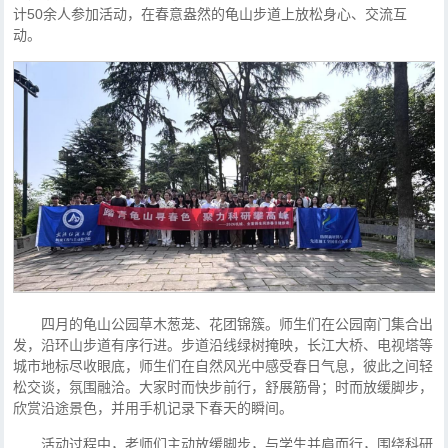
计50余人参加活动，在春意盎然的龟山步道上放松身心、交流互
动。
四月的龟山公园草木葱茏、花团锦簇。师生们在公园南门集合出
发，沿环山步道有序行进。步道沿线绿树掩映，长江大桥、电视塔等
城市地标尽收眼底，师生们在自然风光中感受春日气息，彼此之间轻
松交谈，氛围融洽。大家时而快步前行，舒展筋骨；时而放缓脚步，
欣赏沿途景色，并用手机记录下春天的瞬间。
活动过程中，老师们主动放缓脚步，与学生并肩而行，围绕科研