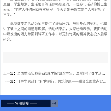
思路、学业规划、生活趣事等话题畅聊交流。一位参与活动的博士生
表示：“平时大多时间待在实验室，今天走出来感觉整个人都轻松了
不少。”
此次健步走活动为师生提供了缓解压力、放松身心的契机，也增
进了彼此之间的沟通与理解。活动结束后，大家纷纷表示，要把活动
中焕发出的活力带回到科研工作中，以更加饱满的精神状态投入后续
研究。
上一篇：
全国重点实验室&管理学院“研途寻宝，温暖同行”导学活动点燃校园
下一篇：
【导学思政】“羽”你同行，共筑健康——联合全国重点实验室联合生康学院举办师生...
—— 常用链接 ——