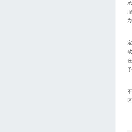
承
服
为
定
政
在
予
不
区