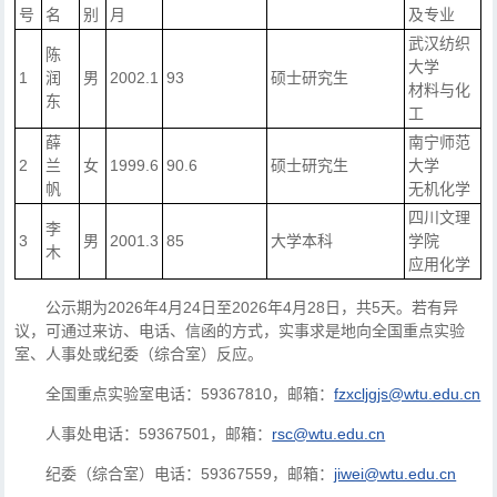
号
名
别
月
及专业
武汉纺织
陈
大学
1
润
男
2002.1
93
硕士研究生
材料与化
东
工
薛
南宁师范
2
兰
女
1999.6
90.6
硕士研究生
大学
帆
无机化学
四川文理
李
3
男
2001.3
85
大学本科
学院
木
应用化学
公示期为2026年4月24日至2026年4月28日，共5天。若有异
议，可通过来访、电话、信函的方式，实事求是地向全国重点实验
室、人事处或纪委（综合室）反应。
全国重点实验室电话：59367810，邮箱：
fzxcljgjs@wtu.edu.cn
人事处电话：59367501，邮箱：
rsc@wtu.edu.cn
纪委（综合室）电话：59367559，邮箱：
jiwei@wtu.edu.cn