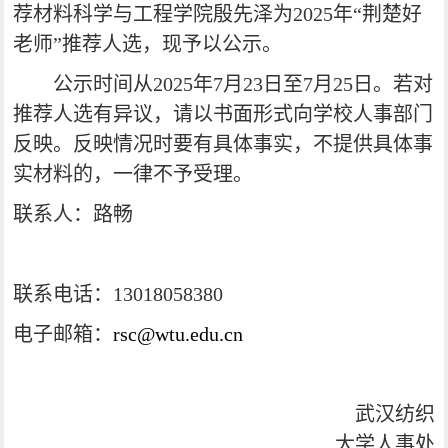
荐材料科学与工程学院殷先泽为
2025
年“荆楚好
老师”推荐人选，现予以公示。
公示时间从
2025
年
7
月
23
日至
7
月
25
日。若对
推荐人选有异议，请以书面形式向学校人事部门
反映。反映情况时要有具体事实，不提供具体事
实材料的，一律不予受理。
联系人：路畅
联系电话：
13018058380
电子邮箱：
rsc@wtu.edu.cn
武汉纺织
大学人事处